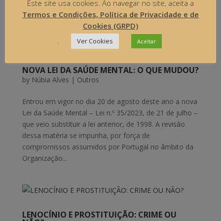
menor e do filho maior em relação ao progenitor. O
Este site usa cookies. Ao navegar no site, aceita a
abandono...
Termos e Condições, Política de Privacidade e de
Cookies (GRPD)
.
Ver Cookies
Aceitar
NOVA LEI DA SAÚDE MENTAL: O QUE MUDOU?
by
Núbia Alves
|
Outros
Entrou em vigor no dia 20 de agosto deste ano a nova
Lei da Saúde Mental – Lei n.º 35/2023, de 21 de julho –
que veio substituir a lei anterior, de 1998. A revisão
dessa matéria se impunha, por força de
compromissos assumidos por Portugal no âmbito da
Organização...
LENOCÍNIO E PROSTITUIÇÃO: CRIME OU