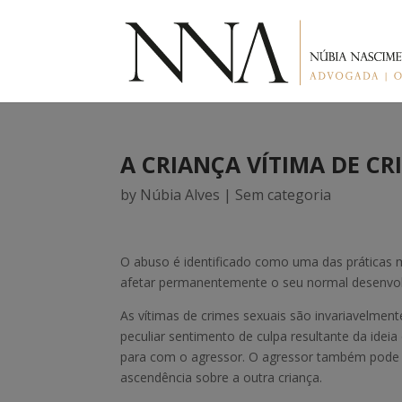
A CRIANÇA VÍTIMA DE C
by
Núbia Alves
|
Sem categoria
O abuso é identificado como uma das práticas ma
afetar permanentemente o seu normal desenvo
As vítimas de crimes sexuais são invariavelmen
peculiar sentimento de culpa resultante da ide
para com o agressor. O agressor também pode 
ascendência sobre a outra criança.