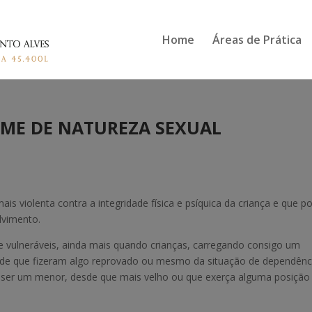
Home
Áreas de Prática
RIME DE NATUREZA SEXUAL
is violenta contra a integridade física e psíquica da criança e que p
lvimento.
te vulneráveis, ainda mais quando crianças, carregando consigo um
ia de que fizeram algo reprovado ou mesmo da situação de dependênc
ser um menor, desde que mais velho ou que exerça alguma posição