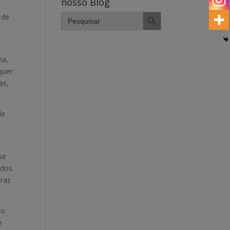
nosso Blog
r
Search Button
Search
 de
for:
ia,
quer
as,
de
se
idos
eras
ao
e