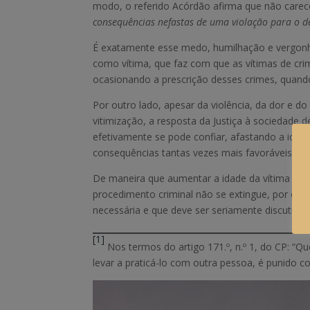
modo, o referido Acórdão afirma que não care
consequências nefastas de uma violação para o 
É exatamente esse medo, humilhação e vergonha
como vítima, que faz com que as vítimas de cri
ocasionando a prescrição desses crimes, quand
Por outro lado, apesar da violência, da dor e do
vitimização, a resposta da Justiça à sociedade
efetivamente se pode confiar, afastando a ide
consequências tantas vezes mais favoráveis ao 
De maneira que aumentar a idade da vítima par
procedimento criminal não se extingue, por efei
necessária e que deve ser seriamente discutida.
[1]
Nos termos do artigo 171.º, n.º 1, do CP: “
levar a praticá-lo com outra pessoa, é punido 