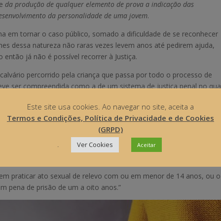
ce
da produção de qualquer elemento de prova a indicação das
desenvolvimento da personalidade de uma jovem
.
 em tornar o caso público, somado a dificuldade de se reconhecer
mes dessa natureza não raras vezes levem anos até pedirem ajuda,
o então já não é possível recorrer à Justiça.
 calvário percorrido pela criança que passa por todo o processo de
 deve ser compreendida como a de um sistema de justiça penal no qua
ia comum de impunidade ou de um sistema que parece legitimar as
Este site usa cookies. Ao navegar no site, aceita a
agressor do que à vítima.
Termos e Condições, Política de Privacidade e de Cookies
a a prescrição dos crimes sexuais contra menores (atualmente o
(GRPD)
to da prescrição, até a vítima completar 23 anos), é uma medida salu
.
Ver Cookies
Aceitar
Quem praticar ato sexual de relevo com ou em menor de 14 anos, ou o
com pena de prisão de um a oito anos.”