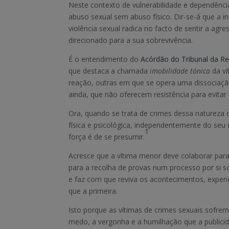
Neste contexto de vulnerabilidade e dependênci
abuso sexual sem abuso físico. Dir-se-á que a i
violência sexual radica no facto de sentir a 
direcionado para a sua sobrevivência.
É o entendimento do
Acórdão do Tribunal da Re
que destaca a chamada
imobilidade tónica
da ví
reação, outras em que se opera uma dissociaçã
ainda, que não oferecem resistência para evita
Ora, quando se trata de crimes dessa natureza
física e psicológica, independentemente do seu
1
força é de se presumir.
Acresce que a vítima menor deve colaborar para 
para a recolha de provas num processo por si só
e faz com que reviva os acontecimentos, exper
que a primeira.
Isto porque as vítimas de crimes sexuais sofre
medo, a vergonha e a humilhação que a publici