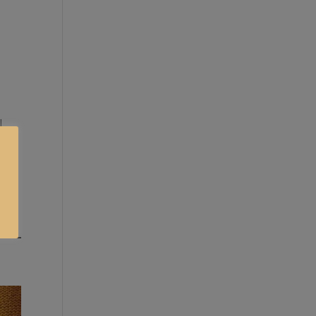
l
tar,