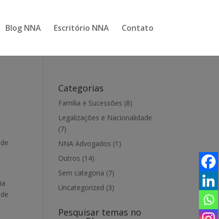
Blog NNA
Escritório NNA
Contato
Categorias
Família e Sucessões
(8)
Legalizações e Nacionalidade
(7)
ode
NNA Advogados
(1)
Outros
(14)
Sem categoria
(7)
ia
Uncategorized
(3)
 de
Pesquisar temas no