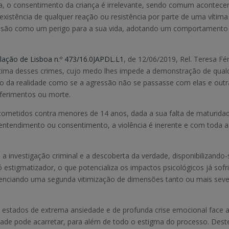
a, o consentimento da criança é irrelevante, sendo comum acontece
nexistência de qualquer reação ou resistência por parte de uma vítima
agressão como um perigo para a sua vida, adotando um comportamento
lação de Lisboa n.º 473/16.0JAPDL.L1
, de 12/06/2019, Rel. Teresa Fér
tima desses crimes, cujo medo lhes impede a demonstração de qual
o da realidade como se a agressão não se passasse com elas e outr
r ferimentos ou morte.
 cometidos contra menores de 14 anos, dada a sua falta de maturida
 entendimento ou consentimento, a violência é inerente e com toda a
a investigação criminal e a descoberta da verdade, disponibilizando-
 estigmatizador, o que potencializa os impactos psicológicos já sofr
ienciando uma segunda vitimização de dimensões tanto ou mais sev
m estados de extrema ansiedade e de profunda crise emocional face 
dade pode acarretar, para além de todo o estigma do processo. Dest