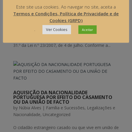
by
Núbia Alves
|
Uncategorized
Este site usa cookies. Ao navegar no site, aceita a
Termos e Condições, Política de Privacidade e de
A saída de menores nacionais do território português,
Cookies (GRPD)
bem como a entrada e saída de menores estrangeiros
.
Ver Cookies
Aceitar
com residência legal em Portugal é regulada pelo art.
23.º do Decreto-Lei n.º 138/2006, de 26 de julho e art.
31.º da Lei n.º 23/2007, de 4 de julho. Conforme a...
AQUISIÇÃO DA NACIONALIDADE
PORTUGUESA POR EFEITO DO CASAMENTO
OU DA UNIÃO DE FACTO
by
Núbia Alves
|
Família e Sucessões
,
Legalizações e
Nacionalidade
,
Uncategorized
O cidadão estrangeiro casado ou que vive em união de