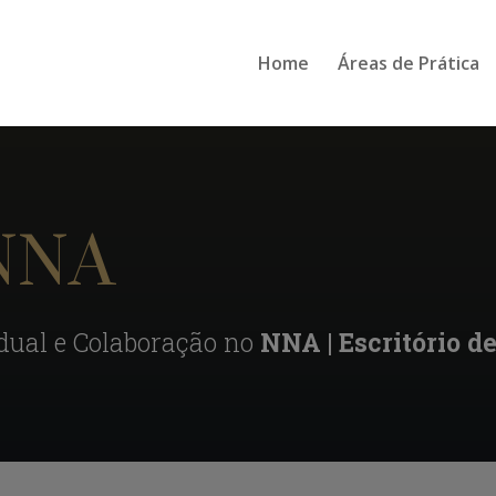
Home
Áreas de Prática
 NNA
dual e Colaboração no
NNA | Escritório 