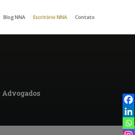
Blog NNA
Escritório NNA
Contato
de Advogados