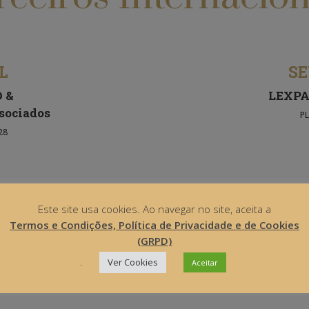
IL
SE
 &
LEXPA
sociados
PL
28
RASIL
Este site usa cookies. Ao navegar no site, aceita a
O THIAGO
JOÃO
Termos e Condições, Política de Privacidade e de Cookies
(GRPD)
 ANDAR
.
Ver Cookies
Aceitar