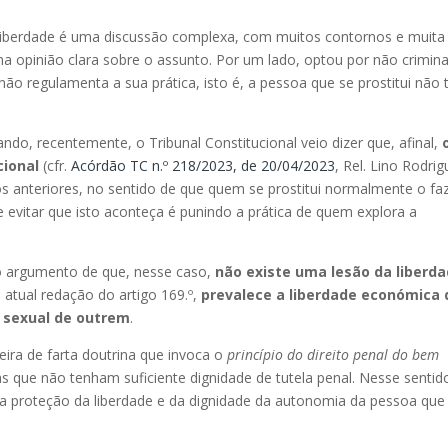
 liberdade é uma discussão complexa, com muitos contornos e muita
a opinião clara sobre o assunto. Por um lado, optou por não crimina
não regulamenta a sua prática, isto é, a pessoa que se prostitui não
do, recentemente, o Tribunal Constitucional veio dizer que, afinal,
cional
(cfr.
Acórdão TC n.º 218/2023, de 20/04/2023
, Rel. Lino Rodri
s anteriores, no sentido de que quem se prostitui normalmente o fa
evitar que isto aconteça é punindo a prática de quem explora a
o argumento de que, nesse caso,
não existe uma lesão da liberd
a atual redação do artigo 169.º,
prevalece a liberdade económica 
e sexual de outrem
.
ira de farta doutrina que invoca o
princípio do direito penal do bem
s que não tenham suficiente dignidade de tutela penal. Nesse sentid
r a proteção da liberdade e da dignidade da autonomia da pessoa que