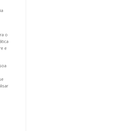
ia
ara o
ática
re e
ssoa
se
lisar
a