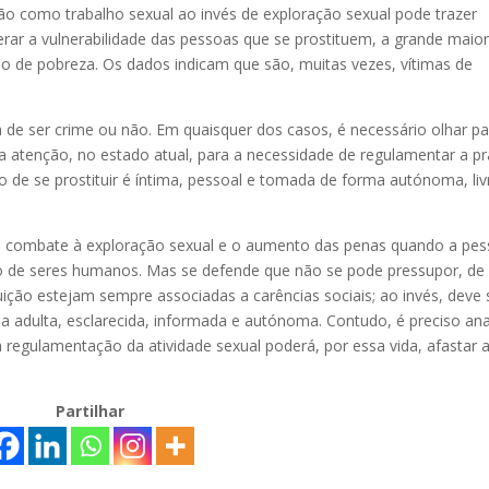
ção como trabalho sexual ao invés de exploração sexual pode trazer
rar a vulnerabilidade das pessoas que se prostituem, a grande maior
o de pobreza. Os dados indicam que são, muitas vezes, vítimas de
rá de ser crime ou não. Em quaisquer dos casos, é necessário olhar p
 atenção, no estado atual, para a necessidade de regulamentar a pr
ão de se prostituir é íntima, pessoal e tomada de forma autónoma, liv
es de combate à exploração sexual e o aumento das penas quando a pe
ico de seres humanos. Mas se defende que não se pode pressupor, de
uição estejam sempre associadas a carências sociais; ao invés, deve 
oa adulta, esclarecida, informada e autónoma. Contudo, é preciso ana
 regulamentação da atividade sexual poderá, por essa vida, afastar 
Partilhar