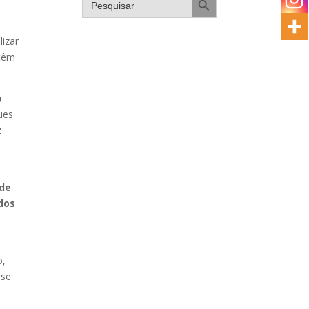
for:
lizar
 têm
o
gues
z
ade
dos
o,
 se