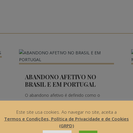
ABANDONO AFETIVO NO
BRASIL E EM PORTUGAL
O abandono afetivo é definido como o
abandono de um familiar por parte do
Este site usa cookies. Ao navegar no site, aceita a
membro da família que tem a
Termos e Condições, Política de Privacidade e de Cookies
responsabilidade e o dever de cuidado
(GRPD)
para com o outro, notadamente do