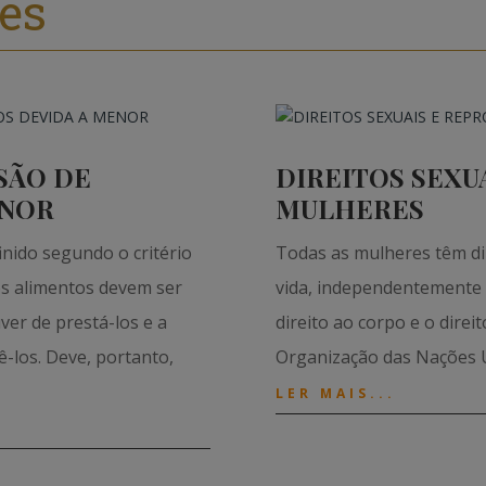
es
SÃO DE
DIREITOS SEXU
ENOR
MULHERES
nido segundo o critério
Todas as mulheres têm dir
 os alimentos devem ser
vida, independentemente d
er de prestá-los e a
direito ao corpo e o direi
-los. Deve, portanto,
Organização das Nações U
LER MAIS...