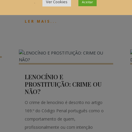
.
Ver Cookies
Aceitar
progenitor em relação ao filho menor e do
filho maior em relação ao progenitor. O...
LER MAIS...
LENOCÍNIO E
PROSTITUIÇÃO: CRIME OU
NÃO?
O crime de lenocínio é descrito no artigo
169.º do Código Penal português como o
comportamento de quem,
profissionalmente ou com intenção