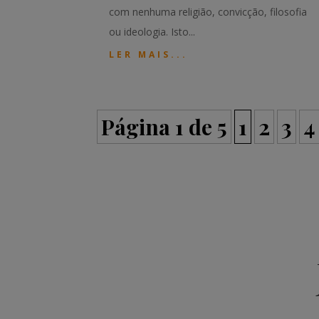
com nenhuma religião, convicção, filosofia
ou ideologia. Isto...
LER MAIS...
Página 1 de 5
1
2
3
4