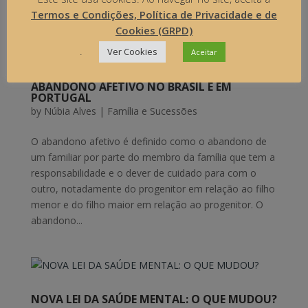
requerer diretamente a...
Termos e Condições, Política de Privacidade e de
Cookies (GRPD)
.
Ver Cookies
Aceitar
ABANDONO AFETIVO NO BRASIL E EM
PORTUGAL
by
Núbia Alves
|
Família e Sucessões
O abandono afetivo é definido como o abandono de
um familiar por parte do membro da família que tem a
responsabilidade e o dever de cuidado para com o
outro, notadamente do progenitor em relação ao filho
menor e do filho maior em relação ao progenitor. O
abandono...
NOVA LEI DA SAÚDE MENTAL: O QUE MUDOU?