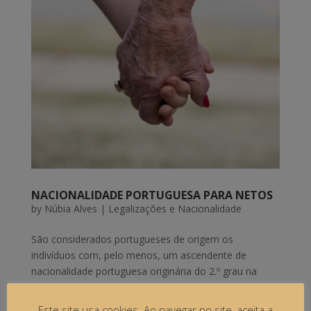
NACIONALIDADE PORTUGUESA PARA NETOS
by
Núbia Alves
|
Legalizações e Nacionalidade
São considerados portugueses de origem os
indivíduos com, pelo menos, um ascendente de
nacionalidade portuguesa originária do 2.º grau na
linha reta que não tenha perdido essa nacionalidade.
Ou seja, os netos de cidadãos portugueses podem
Este site usa cookies. Ao navegar no site, aceita a