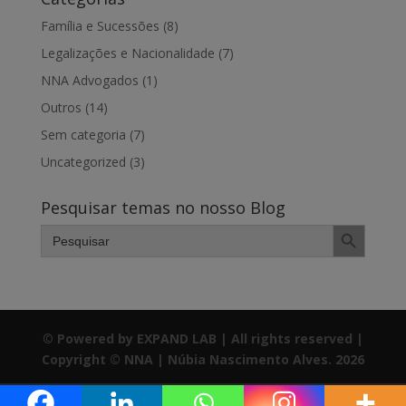
Família e Sucessões
(8)
Legalizações e Nacionalidade
(7)
NNA Advogados
(1)
Outros
(14)
Sem categoria
(7)
Uncategorized
(3)
Pesquisar temas no nosso Blog
Search Button
Search
for:
©
Powered by EXPAND LAB | All rights reserved |
Copyright © NNA | Núbia Nascimento Alves. 2026