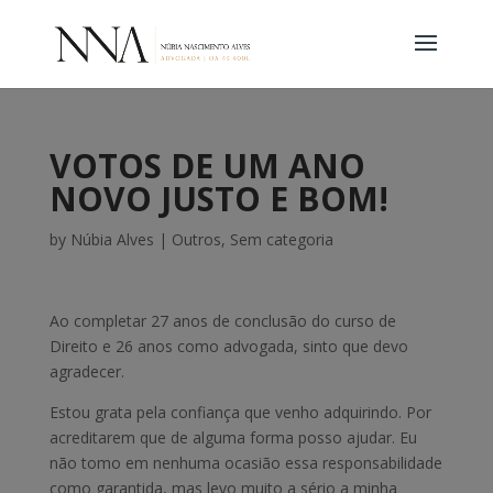
VOTOS DE UM ANO
NOVO JUSTO E BOM!
by
Núbia Alves
|
Outros
,
Sem categoria
Ao completar 27 anos de conclusão do curso de
Direito e 26 anos como advogada, sinto que devo
agradecer.
Estou grata pela confiança que venho adquirindo. Por
acreditarem que de alguma forma posso ajudar. Eu
não tomo em nenhuma ocasião essa responsabilidade
como garantida, mas levo muito a sério a minha