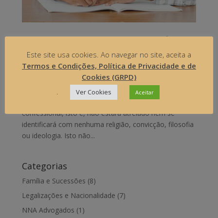
O ENSINO RELIGIOSO NAS ESCOLAS PÚBLICAS
EM PORTUGAL
Este site usa cookies. Ao navegar no site, aceita a
by
Núbia Alves
|
Outros
Termos e Condições, Política de Privacidade e de
Cookies (GRPD)
A Constituição portuguesa garante a liberdade de
aprender e ensinar, mas também afirma
.
Ver Cookies
Aceitar
perentoriamente que o ensino público não será
confessional, isto é, não estará atrelado nem se
identificará com nenhuma religião, convicção, filosofia
ou ideologia. Isto não...
Categorias
Família e Sucessões
(8)
Legalizações e Nacionalidade
(7)
NNA Advogados
(1)