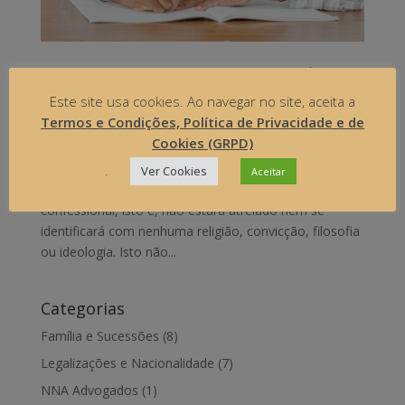
O ENSINO RELIGIOSO NAS ESCOLAS PÚBLICAS
EM PORTUGAL
Este site usa cookies. Ao navegar no site, aceita a
by
Núbia Alves
|
Outros
Termos e Condições, Política de Privacidade e de
Cookies (GRPD)
A Constituição portuguesa garante a liberdade de
aprender e ensinar, mas também afirma
.
Ver Cookies
Aceitar
perentoriamente que o ensino público não será
confessional, isto é, não estará atrelado nem se
identificará com nenhuma religião, convicção, filosofia
ou ideologia. Isto não...
Categorias
Família e Sucessões
(8)
Legalizações e Nacionalidade
(7)
NNA Advogados
(1)