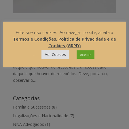
COMO SE CALCULA A PENSÃO DE ALIMENTOS
DEVIDA A MENOR
Este site usa cookies. Ao navegar no site, aceita a
by
Núbia Alves
|
Família e Sucessões
Termos e Condições, Política de Privacidade e de
Cookies (GRPD)
O montante da pensão de alimentos é definido
segundo o critério previsto no artigo 2004.º do Código
.
Ver Cookies
Aceitar
Civil: os alimentos devem ser proporcionais aos meios
daquele que houver de prestá-los e a necessidade
daquele que houver de recebê-los. Deve, portanto,
observar o...
Categorias
Família e Sucessões
(8)
Legalizações e Nacionalidade
(7)
NNA Advogados
(1)