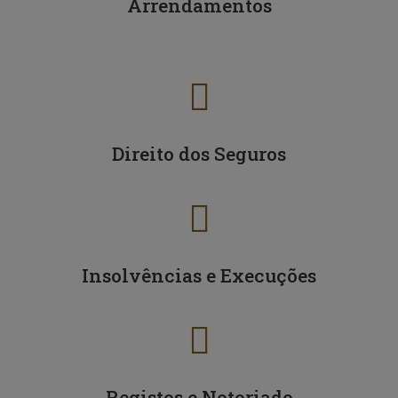
Arrendamentos

Direito dos Seguros

Insolvências e Execuções

Registos e Notoriado