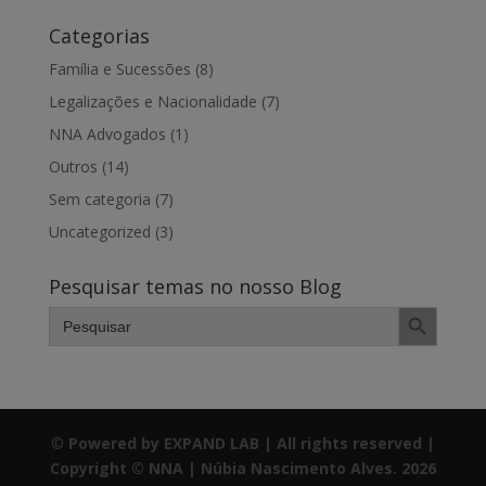
Categorias
Família e Sucessões
(8)
Legalizações e Nacionalidade
(7)
NNA Advogados
(1)
Outros
(14)
Sem categoria
(7)
Uncategorized
(3)
Pesquisar temas no nosso Blog
Search Button
Search
for:
©
Powered by EXPAND LAB | All rights reserved |
Copyright © NNA | Núbia Nascimento Alves. 2026