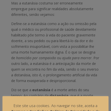
Mas a eutanásia costuma ser erroneamente
empregue para significar realidades absolutamente
diferentes, senão vejamos:
Define-se a eutanásia como a ação ou omissão pela
qual o médico ou profissional de saúde devidamente
habilitado põe termo à vida do paciente gravemente
doente, a seu pedido ou para libertá-lo da dor e do
sofrimento insuportável, com vista a possibilitar-lhe
uma morte humanamente digna. É o que se designa
de
homicídio por compaixão
ou
ajuda para morrer
. Por
outro lado, a eutanásia é a antecipação da morte de
quem se encontra no fim da vida, sendo o seu inverso
a distanásia, isto é, o prolongamento artificial da vida
de forma exasperada e desproporcional.
Diz-se que a
eutanásia
é a morte antes do seu
tempo. Ao contrário da
distanásia
, que é a morte
depois do tempo . A estas duas se contrapõe
Este site usa cookies. Ao navegar no site, aceita a
a
ortotanásia
, que é a morte no tempo certo.