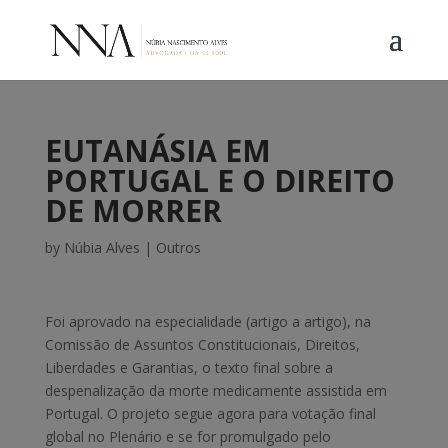
EUTANÁSIA EM
PORTUGAL E O DIREITO
DE MORRER
by
Núbia Alves
|
Outros
Foi aprovado na especialidade (artigo a artigo), na
Comissão de Assuntos Constitucionais, Direitos,
Liberdades e Garantias, o texto final sobre a
despenalização da morte medicamente assistida em
Portugal. O projeto segue agora para votação final
global no Plenário e se for promulgado pelo