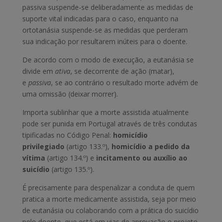
passiva suspende-se deliberadamente as medidas de
suporte vital indicadas para o caso, enquanto na
ortotanásia suspende-se as medidas que perderam
sua indicação por resultarem inúteis para o doente.
De acordo com o modo de execução, a eutanásia se
divide em
ativa
, se decorrente de ação (matar),
e
passiva
, se ao contrário o resultado morte advém de
uma omissão (deixar morrer).
Importa sublinhar que a morte assistida atualmente
pode ser punida em Portugal através de três condutas
tipificadas no Código Penal:
homicídio
privilegiado
(artigo 133.º),
homicídio a pedido da
vítima
(artigo 134.º) e
incitamento ou auxílio ao
suicídio
(artigo 135.º).
É precisamente para despenalizar a conduta de quem
pratica a morte medicamente assistida, seja por meio
de eutanásia ou colaborando com a prática do suicídio
pelo doente, que está em vias de aprovação o projeto