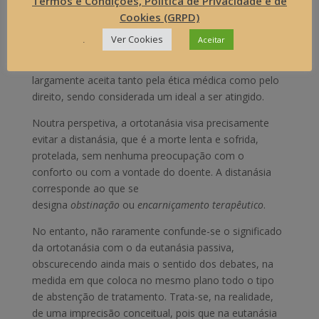
Termos e Condições, Política de Privacidade e de
No caso da ortotanásia o médico não interfere no
Cookies (GRPD)
processo natural da morte, nem para antecipá-lo nem
.
Ver Cookies
Aceitar
para adiá-lo. Mantém apenas os cuidados básicos ao
doente. Com efeito, a prática da ortotanásia é
largamente aceita tanto pela ética médica como pelo
direito, sendo considerada um ideal a ser atingido.
Noutra perspetiva, a ortotanásia visa precisamente
evitar a distanásia, que é a morte lenta e sofrida,
protelada, sem nenhuma preocupação com o
conforto ou com a vontade do doente. A distanásia
corresponde ao que se
designa
obstinação
ou
encarniçamento terapêutico
.
No entanto, não raramente confunde-se o significado
da ortotanásia com o da eutanásia passiva,
obscurecendo ainda mais o sentido dos debates, na
medida em que coloca no mesmo plano todo o tipo
de abstenção de tratamento. Trata-se, na realidade,
de uma imprecisão conceitual, pois que na eutanásia